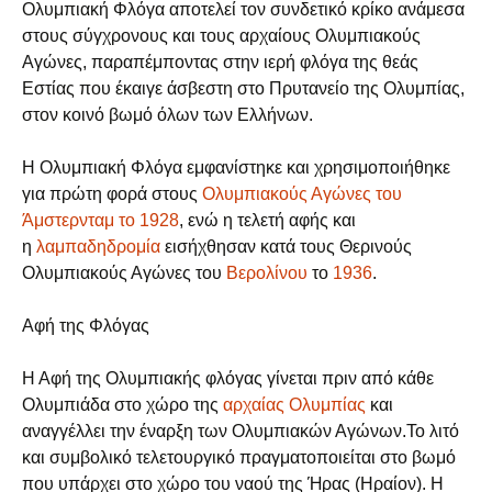
Ολυμπιακή Φλόγα αποτελεί τον συνδετικό κρίκο ανάμεσα
στους σύγχρονους και τους αρχαίους Ολυμπιακούς
Αγώνες, παραπέμποντας στην ιερή φλόγα της θεάς
Εστίας που έκαιγε άσβεστη στο Πρυτανείο της Ολυμπίας,
στον κοινό βωμό όλων των Ελλήνων.
Η Ολυμπιακή Φλόγα εμφανίστηκε και χρησιμοποιήθηκε
για πρώτη φορά στους
Ολυμπιακούς Αγώνες του
Άμστερνταμ το 1928
, ενώ η τελετή αφής και
η
λαμπαδηδρομία
εισήχθησαν κατά τους Θερινούς
Ολυμπιακούς Αγώνες του
Βερολίνου
το
1936
.
Αφή της Φλόγας
Η Αφή της Ολυμπιακής φλόγας γίνεται πριν από κάθε
Ολυμπιάδα στο χώρο της
αρχαίας Ολυμπίας
και
αναγγέλλει την έναρξη των Ολυμπιακών Αγώνων.Το λιτό
και συμβολικό τελετουργικό πραγματοποιείται στο βωμό
που υπάρχει στο χώρο του ναού της Ήρας (Ηραίον). Η