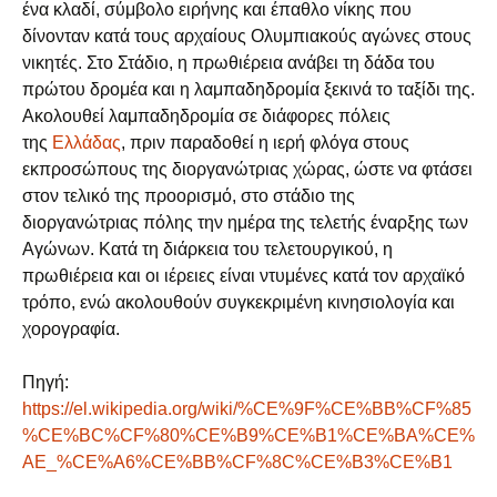
ένα κλαδί, σύμβολο ειρήνης και έπαθλο νίκης που
δίνονταν κατά τους αρχαίους Ολυμπιακούς αγώνες στους
νικητές. Στο Στάδιο, η πρωθιέρεια ανάβει τη δάδα του
πρώτου δρομέα και η λαμπαδηδρομία ξεκινά το ταξίδι της.
Ακολουθεί λαμπαδηδρομία σε διάφορες πόλεις
της
Ελλάδας
, πριν παραδοθεί η ιερή φλόγα στους
εκπροσώπους της διοργανώτριας χώρας, ώστε να φτάσει
στον τελικό της προορισμό, στο στάδιο της
διοργανώτριας πόλης την ημέρα της τελετής έναρξης των
Αγώνων. Κατά τη διάρκεια του τελετουργικού, η
πρωθιέρεια και οι ιέρειες είναι ντυμένες κατά τον αρχαϊκό
τρόπο, ενώ ακολουθούν συγκεκριμένη κινησιολογία και
χορογραφία.
Πηγή:
https://el.wikipedia.org/wiki/%CE%9F%CE%BB%CF%85
%CE%BC%CF%80%CE%B9%CE%B1%CE%BA%CE%
AE_%CE%A6%CE%BB%CF%8C%CE%B3%CE%B1