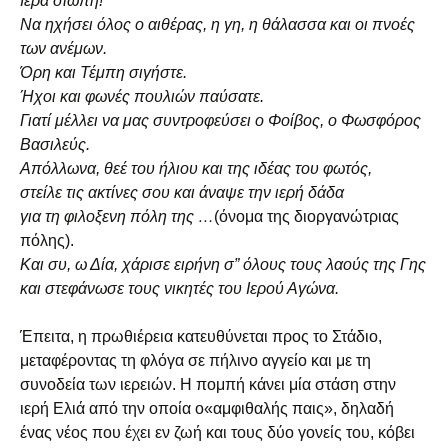
Ιερά σιωπή!
Να ηχήσει όλος ο αιθέρας, η γη, η θάλασσα και οι πνοές
των ανέμων.
Όρη και Τέμπη σιγήστε.
Ήχοι και φωνές πουλιών παύσατε.
Γιατί μέλλει να μας συντροφεύσει ο Φοίβος, ο Φωσφόρος
Βασιλεύς.
Απόλλωνα, θεέ του ήλιου και της ιδέας του φωτός,
στείλε τις ακτίνες σου και άναψε την ιερή δάδα
για τη φιλοξενη πόλη της …
(όνομα της διοργανώτριας
πόλης).
Και συ, ω Δία, χάρισε ειρήνη σ” όλους τους λαούς της Γης
και στεφάνωσε τους νικητές του Ιερού Αγώνα.
Έπειτα, η πρωθιέρεια κατευθύνεται προς το Στάδιο,
μεταφέροντας τη φλόγα σε πήλινο αγγείο και με τη
συνοδεία των ιερειών. Η πομπή κάνει μία στάση στην
ιερή Ελιά από την οποία ο«αμφιθαλής παις», δηλαδή
ένας νέος που έχει εν ζωή και τους δύο γονείς του, κόβει